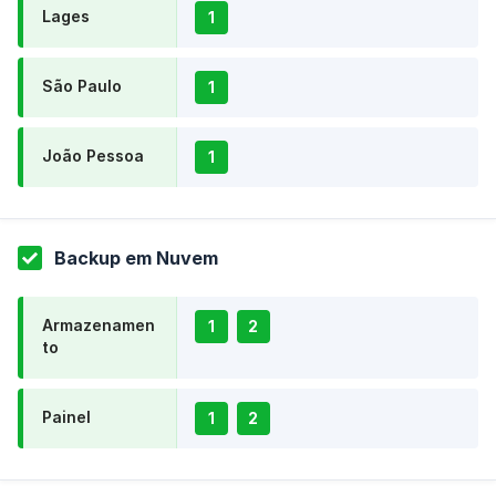
Lages
1
São Paulo
1
João Pessoa
1
Backup em Nuvem
Armazenamen
1
2
to
Painel
1
2