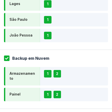
Lages
1
São Paulo
1
João Pessoa
1
Backup em Nuvem
Armazenamen
1
2
to
Painel
1
2